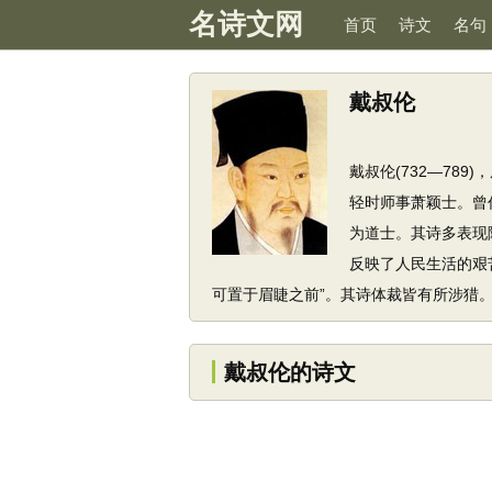
名诗文网
首页
诗文
名句
戴叔伦
戴叔伦(732—78
轻时师事萧颖士。曾
为道士。其诗多表现
反映了人民生活的艰
可置于眉睫之前”。其诗体裁皆有所涉猎
戴叔伦的诗文