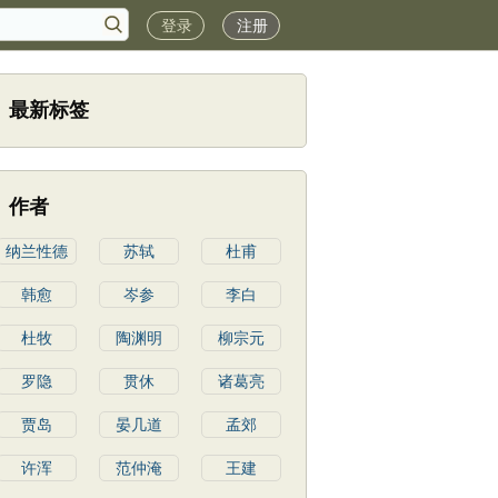
登录
注册
最新标签
作者
纳兰性德
苏轼
杜甫
韩愈
岑参
李白
杜牧
陶渊明
柳宗元
罗隐
贯休
诸葛亮
贾岛
晏几道
孟郊
许浑
范仲淹
王建