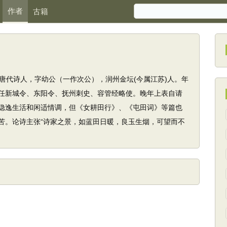
作者
古籍
9)，唐代诗人，字幼公（一作次公），润州金坛(今属江苏)人。年
任新城令、东阳令、抚州刺史、容管经略使。晚年上表自请
隐逸生活和闲适情调，但《女耕田行》、《屯田词》等篇也
苦。论诗主张“诗家之景，如蓝田日暖，良玉生烟，可望而不
。