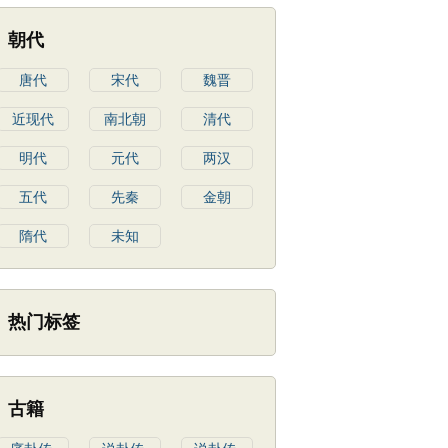
朝代
唐代
宋代
魏晋
近现代
南北朝
清代
明代
元代
两汉
五代
先秦
金朝
隋代
未知
热门标签
古籍