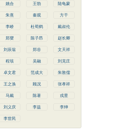
姚合
王勃
陆龟蒙
朱熹
秦观
方干
李峤
杜荀鹤
戴叔伦
郑燮
陈子昂
赵长卿
刘辰翁
郑谷
文天祥
程垓
吴融
刘克庄
卓文君
范成大
朱敦儒
王之涣
顾况
张孝祥
马戴
陈著
戎昱
刘义庆
李益
李绅
李世民